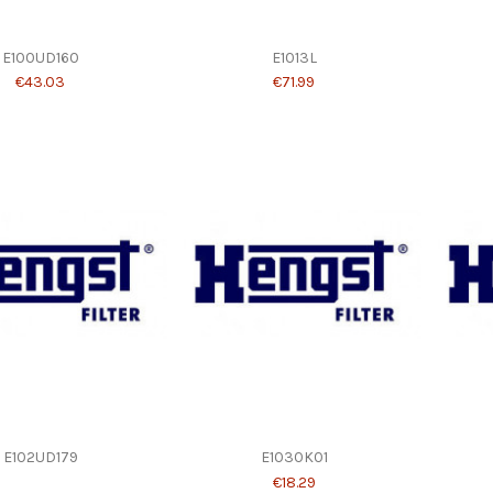
E100UD160
E1013L
€43.03
€71.99
E102UD179
E1030K01
€18.29