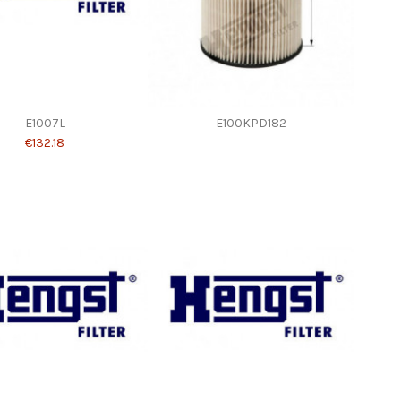
E1007L
E100KPD182
€132.18