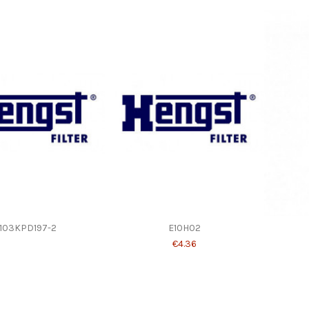
103KPD197-2
E10H02
€4.36