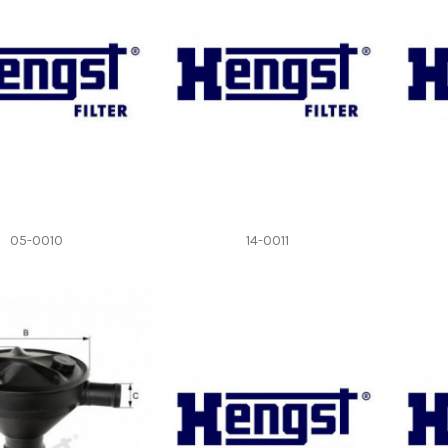
05-0010
14-0011