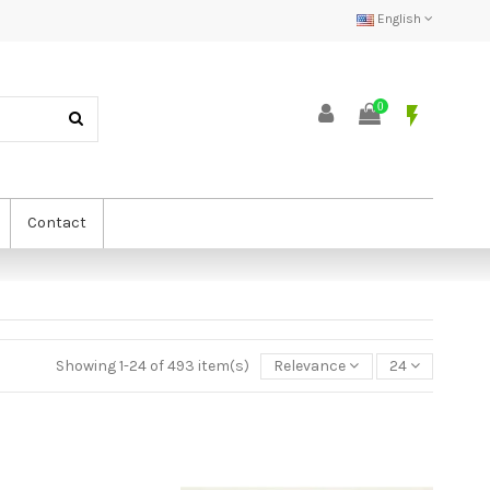
English
0
flash_on
Contact
Showing 1-24 of 493 item(s)
Relevance
24