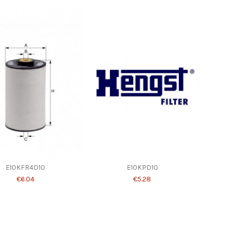
E10KFR4D10
E10KPD10
€6.04
€5.28