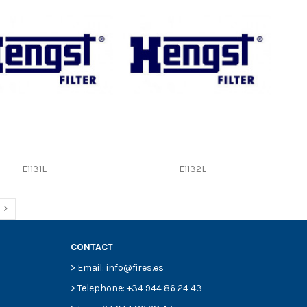
E1131L
E1132L
CONTACT
> Email: info@fires.es
> Telephone: +34 944 86 24 43