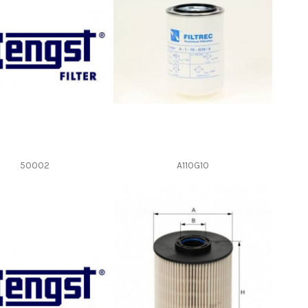
50002
A110G10