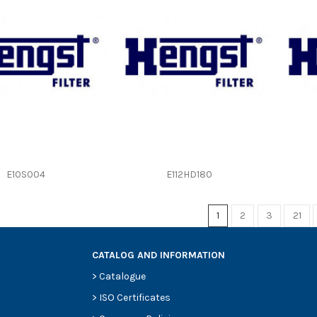
E10S004
E112HD180
1
2
3
21
CATALOG AND INFORMATION
>
Catalogue
>
ISO Certificates