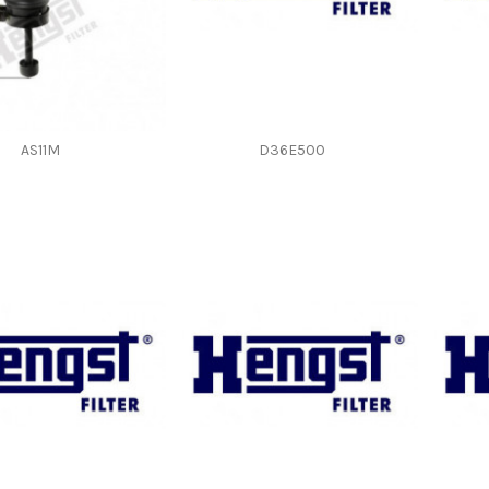
AS11M
D36E500