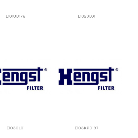
E101UD178
E1029L01
E1030L01
E103KPD197