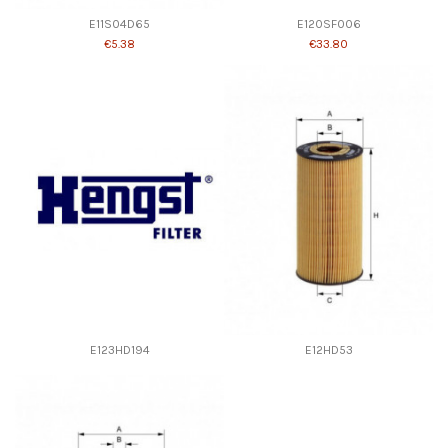
E11S04D65
E120SF006
€5.38
€33.80
E123HD194
E12HD53