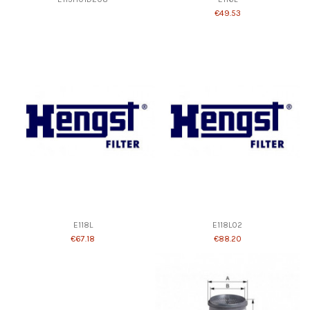
€49.53
E118L
E118L02
€67.18
€88.20