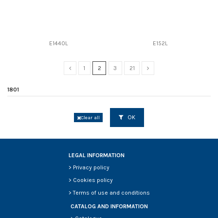
E1440L
E152L
1
2
3
21
1801
OK
Clear all
LEGAL INFORMATION
>
Privacy policy
>
Cookies policy
>
Terms of use and conditions
CATALOG AND INFORMATION