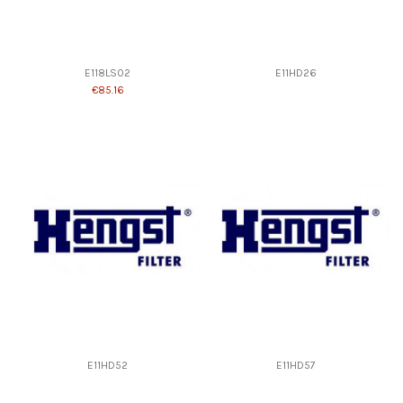
E118LS02
E11HD26
€85.16
E11HD52
E11HD57