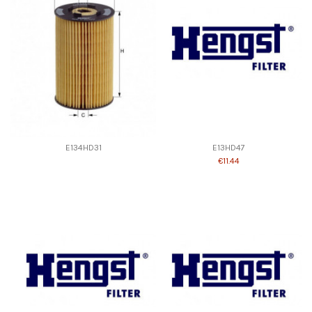
E134HD31
E13HD47
€11.44