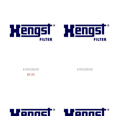
E11S03D29
E11S03D30
€7.35