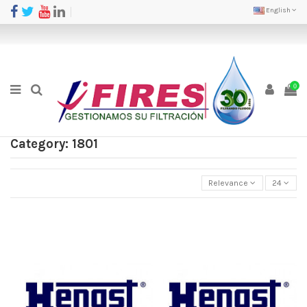
English
0
Category: 1801
Relevance
24