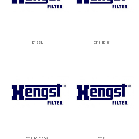
E1133L
E113HD181
E115H01D208
E116L