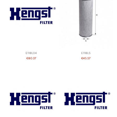
E118L04
E118LS
€80.37
€45.57