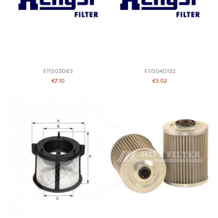
E11S03D65
E11S04D132
€7.10
€5.02