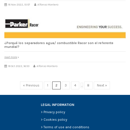
18 Nov 2022, 10:57
Alfonso Montero
¿Porqué los separadores agua/ combustible Racor son el referente
mundial?
read more
18 Oct 2022, 16:53
Alfonso Montero
« Previous
1
2
3
4
...
8
Next »
LEGAL INFORMATION
>
Privacy policy
>
Cookies policy
>
Terms of use and conditions