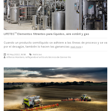
LIFETEC™ Elementos filtrantes para líquidos, aire estéril y gas
Cuando un producto semilíquido se adhiere a las líneas de proceso y se va
por el desagüe, también lo hacen las ganancias
read more
18 May 2022, 16:56
Noticias
Alfonso Montero, reflejando el artículo técnico de Connor Ro