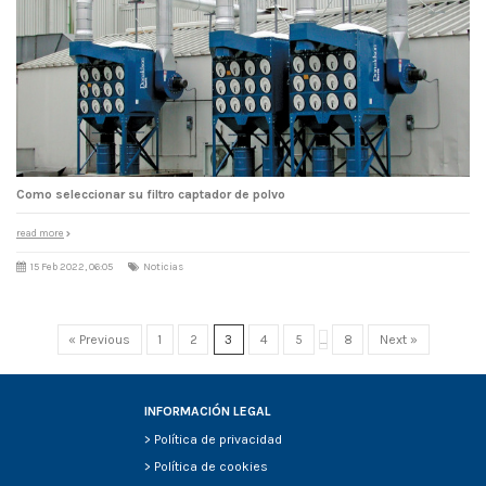
Como seleccionar su filtro captador de polvo
read more
15 Feb 2022, 06:05
Noticias
« Previous
1
2
3
4
5
...
8
Next »
INFORMACIÓN LEGAL
>
Política de privacidad
>
Política de cookies