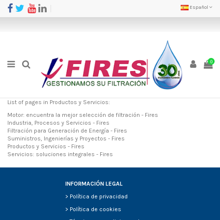
Español
0
List of pages in Productos y Servicios:
Motor: encuentra la mejor selección de filtración - Fires
Industria, Procesos y Servicios - Fires
Filtración para Generación de Energía - Fires
Suministros, Ingenierías y Proyectos - Fires
Productos y Servicios - Fires
Servicios: soluciones integrales - Fires
INFORMACIÓN LEGAL
>
Política de privacidad
>
Política de cookies