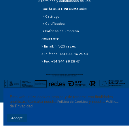
>
Términos y condiciones de uso
CATÁLOGO E INFORMACIÓN
>
Catálogo
>
Certificados
>
Políticas de Empresa
CONTACTO
> Email: info@fires.es
> Teléfono: +34 944 86 24 43
> Fax: +34 944 86 28 47
Esta web utiliza cookies propias y de terceros con finalidades 
analíticas. Consulta nuestra
 y nuestra 
Política 
Política de Cookies
de Privacidad
Accept