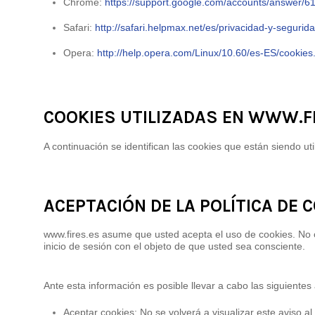
Chrome:
https://support.google.com/accounts/answer/6
Safari:
http://safari.helpmax.net/es/privacidad-y-segurid
Opera:
http://help.opera.com/Linux/10.60/es-ES/cookies
COOKIES UTILIZADAS EN WWW.F
A continuación se identifican las cookies que están siendo uti
ACEPTACIÓN DE LA POLÍTICA DE 
www.fires.es asume que usted acepta el uso de cookies. No ob
inicio de sesión con el objeto de que usted sea consciente.
Ante esta información es posible llevar a cabo las siguientes
Aceptar cookies: No se volverá a visualizar este aviso al