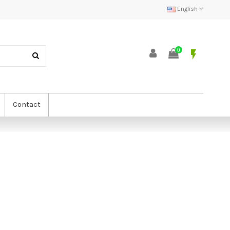
English
0
flash_on
Contact