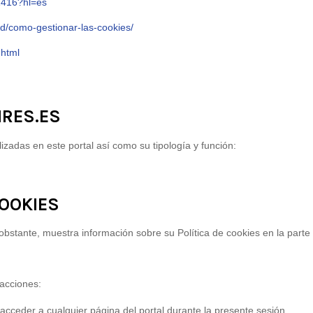
1416?hl=es
ad/como-gestionar-las-cookies/
.html
IRES.ES
lizadas en este portal así como su tipología y función:
COOKIES
stante, muestra información sobre su Política de cookies en la parte i
 acciones:
 acceder a cualquier página del portal durante la presente sesión.