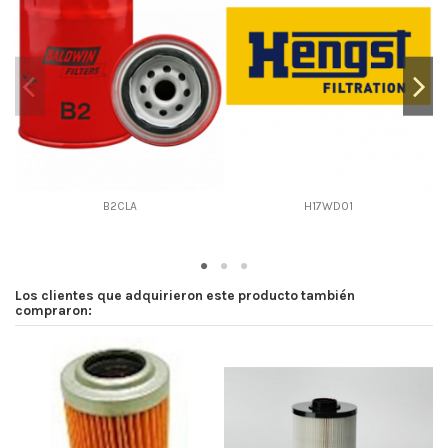
D2
93
D3
0
D4
0
D5
130.6
Screw thread
3/4-16 UN
F description
VALVULA 0.5 BAR ANTIRETORNO
Efficiency Beta 2
-
B2CLA
H17WD01
Efficiency Beta 200
-
Style
Spin-On
Media type
Cellulose
Los clientes que adquirieron este producto también
Primary application
-
compraron: