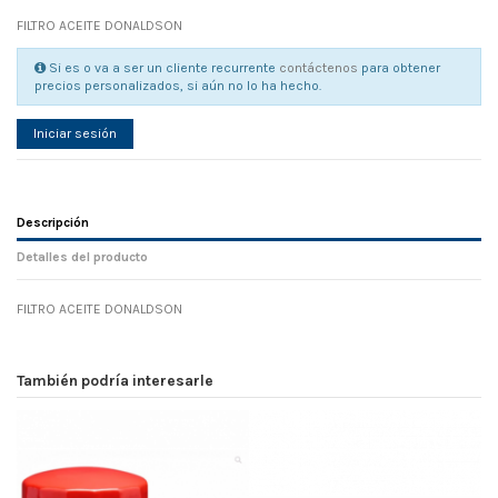
FILTRO ACEITE DONALDSON
Si es o va a ser un cliente recurrente
contáctenos
para obtener
precios personalizados, si aún no lo ha hecho.
Iniciar sesión
Descripción
Detalles del producto
FILTRO ACEITE DONALDSON
Referencia
No reviews
104983
Width
0.00 cm
También podría interesarle
Height
0.00 cm
Depth
0.00 cm
Weight
0.00 kg
En stock
22 Artículos
D1
0