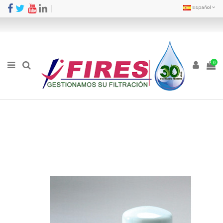
Español
0