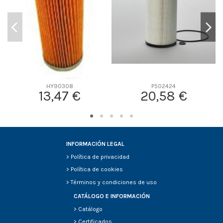
HY90308
P502424
13,47 €
20,58 €
INFORMACIÓN LEGAL
>
Política de privacidad
>
Política de cookies
>
Términos y condiciones de uso
CATÁLOGO E INFORMACIÓN
>
Catálogo
>
Certificados