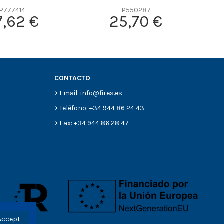
P777414
P550287
7,62 €
25,70 €
CONTACTO
> Email: info@fires.es
> Teléfono: +34 944 86 24 43
> Fax: +34 944 86 28 47
Accept