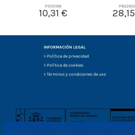
P500196
P82285
10,31 €
28,15
INFORMACIÓN LEGAL
>
Política de privacidad
>
Política de cookies
>
Términos y condiciones de uso
Esta web utiliza cookies propias y de terceros con finalidades analític