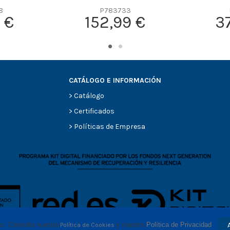
8
P783733
 €
152,99 €
3
CATÁLOGO E INFORMACIÓN
>
Catálogo
>
Certificados
>
Políticas de Empresa
as. Consulta nuestra
 y nuestra 
Política de Privacidad
Política de Cookies