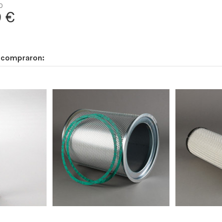
-
0
 €
-
Radialseal
Cellulose
n compraron:
-