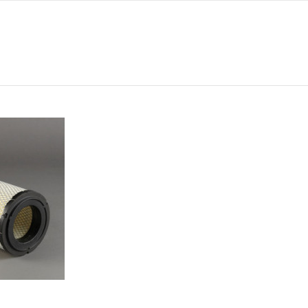
0
165
91
0
347
-
RADIAL INT. P829333