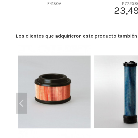
Efficiency Beta 2
F4130A
P77258
23,49
Efficiency Beta 200
Style
Media type
Los clientes que adquirieron este producto tambié
Primary application