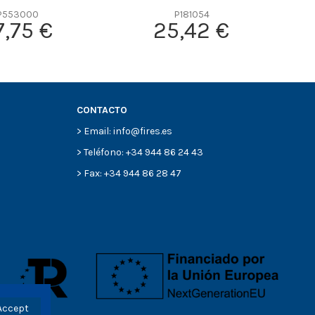
P553000
P181054
7,75 €
25,42 €
CONTACTO
> Email: info@fires.es
> Teléfono: +34 944 86 24 43
> Fax: +34 944 86 28 47
Accept