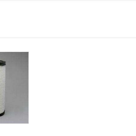
0
164
91
0
354
-
INTERIOR P775302