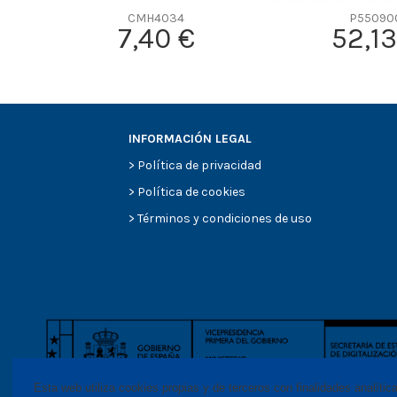
CMH4034
P55090
7,40 €
52,13
INFORMACIÓN LEGAL
>
Política de privacidad
>
Política de cookies
>
Términos y condiciones de uso
Esta web utiliza cookies propias y de terceros con finalidades analític