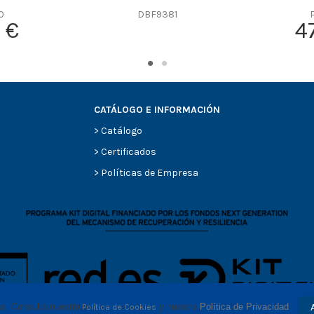
0
DBF9381
 €
4
CATÁLOGO E INFORMACIÓN
>
Catálogo
>
Certificados
>
Políticas de Empresa
as. Consulta nuestra
 y nuestra 
Política de Privacidad
Política de Cookies