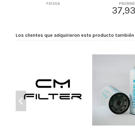
Efficiency Beta 2
F4130A
P82888
37,93
Efficiency Beta 200
Style
Media type
Los clientes que adquirieron este producto tambié
Primary application