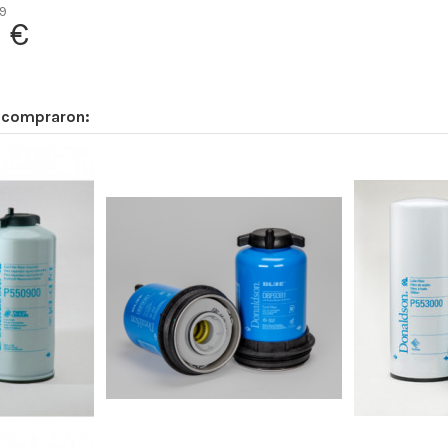
-
9
 €
-
Radialseal
Cellulose
n compraron:
-