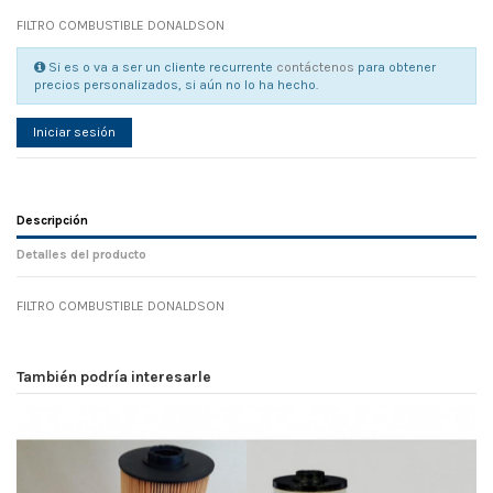
FILTRO COMBUSTIBLE DONALDSON
Si es o va a ser un cliente recurrente
contáctenos
para obtener
precios personalizados, si aún no lo ha hecho.
Iniciar sesión
Descripción
Detalles del producto
FILTRO COMBUSTIBLE DONALDSON
Referencia
No reviews
104655
Width
0.00 cm
También podría interesarle
Height
0.00 cm
Depth
0.00 cm
Weight
0.00 kg
En stock
36 Artículos
D1
0