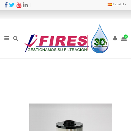
Español
0