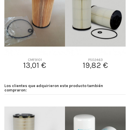
D2
94
D3
26
D4
0
D5
155
Screw thread
-
F description
-
Efficiency Beta 2
-
CMF9101
P502463
13,01 €
19,82 €
Efficiency Beta 200
-
Style
Cartridge
Media type
Cellulose
Los clientes que adquirieron este producto también
Primary application
KOBELCO YN21P01088R100
compraron: