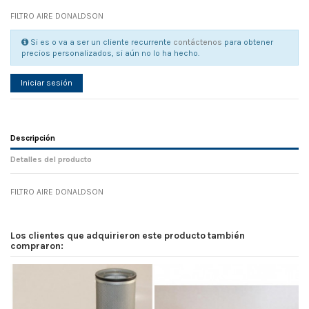
FILTRO AIRE DONALDSON
Si es o va a ser un cliente recurrente
contáctenos
para obtener
precios personalizados, si aún no lo ha hecho.
Iniciar sesión
Descripción
Detalles del producto
FILTRO AIRE DONALDSON
Referencia
No reviews
107839
Width
0.00 cm
Los clientes que adquirieron este producto también
Height
0.00 cm
compraron:
Depth
0.00 cm
Weight
0.00 kg
En stock
11 Artículos
D1
0