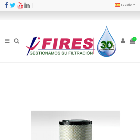
Español
0