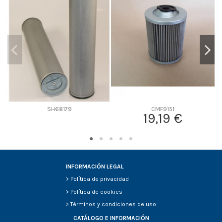
D2
186
D3
106
D4
0
D5
388
Screw thread
-
F description
INT. P780523
Efficiency Beta 2
-
Efficiency Beta 200
-
SH68179
CMF9151
19,19 €
Style
Radialseal
Media type
Cellulose
Primary application
-
INFORMACIÓN LEGAL
>
Política de privacidad
>
Política de cookies
>
Términos y condiciones de uso
CATÁLOGO E INFORMACIÓN