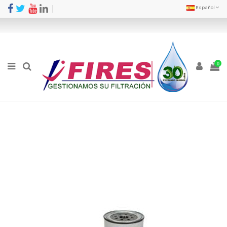
Español
0