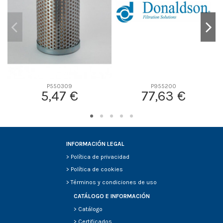
P550309
P955200
5,47 €
77,63 €
INFORMACIÓN LEGAL
>
Política de privacidad
>
Política de cookies
>
Términos y condiciones de uso
CATÁLOGO E INFORMACIÓN
>
Catálogo
>
Certificados