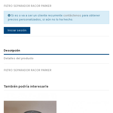
FILTRO SEPARADOR RACOR PARKER
Si es o va a ser un cliente recurrente
contáctenos
para obtener
precios personalizados, si aún no lo ha hecho.
Iniciar sesión
Descripción
Detalles del producto
FILTRO SEPARADOR RACOR PARKER
Referencia
No reviews
110192
Width
0.00 cm
También podría interesarle
Height
0.00 cm
Depth
0.00 cm
Weight
0.00 kg
En stock
88 Artículos
D1
0