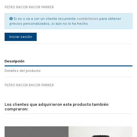
FILTRO RACOR RACOR PARKER
Si es o va a ser un cliente recurrente
contáctenos
para obtener
precios personalizados, si aún no lo ha hecho.
Iniciar sesión
Descripción
Detalles del producto
FILTRO RACOR RACOR PARKER
Referencia
No reviews
110554
Width
0.00 cm
Los clientes que adquirieron este producto también
Height
0.00 cm
compraron:
Depth
0.00 cm
Weight
0.00 kg
En stock
8 Artículos
D1
0