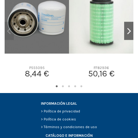
D2
110
D3
0
D4
0
D5
161
Screw thread
1-14
F description
ROSCA PARA EL VASO HEMBRA
Efficiency Beta 2
-
Efficiency Beta 200
-
P555095
P782936
8,44 €
50,16 €
Style
-
Media type
-
Primary application
-
INFORMACIÓN LEGAL
>
Política de privacidad
>
Política de cookies
>
Términos y condiciones de uso
CATÁLOGO E INFORMACIÓN