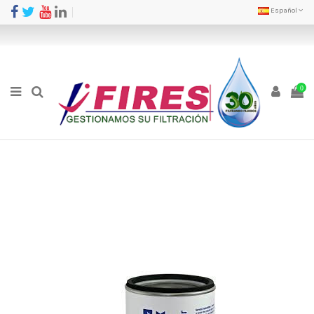
Español
0