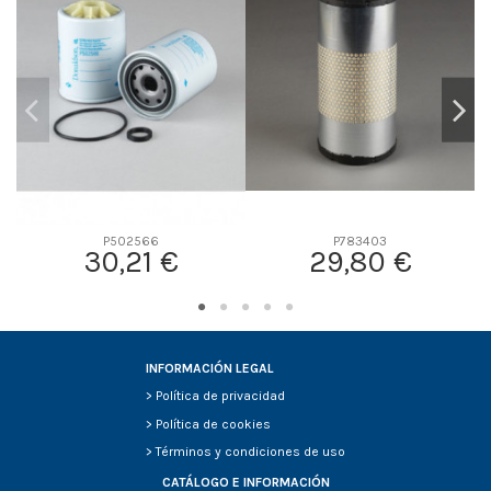
D2
78
D3
0
D4
0
D5
85
Screw thread
M20 x 1.5
F description
17 MICRAS
Efficiency Beta 2
-
Efficiency Beta 200
-
P502566
P783403
30,21 €
29,80 €
Style
Spin-On
Media type
Cellulose
Primary application
KUBOTA 7000043081
INFORMACIÓN LEGAL
>
Política de privacidad
>
Política de cookies
>
Términos y condiciones de uso
CATÁLOGO E INFORMACIÓN