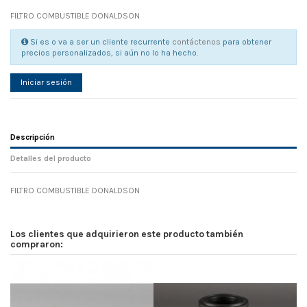
FILTRO COMBUSTIBLE DONALDSON
Si es o va a ser un cliente recurrente
contáctenos
para obtener
precios personalizados, si aún no lo ha hecho.
Iniciar sesión
Descripción
Detalles del producto
FILTRO COMBUSTIBLE DONALDSON
Referencia
No reviews
105061
Width
0.00 cm
Los clientes que adquirieron este producto también
Height
0.00 cm
compraron:
Depth
0.00 cm
Weight
0.00 kg
En stock
33 Artículos
D1
0