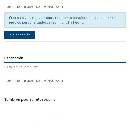
CUP FILTRO HIDRAULICO DONALDSON
Si es o va a ser un cliente recurrente
contáctenos
para obtener
precios personalizados, si aún no lo ha hecho.
Iniciar sesión
Descripción
Detalles del producto
CUP FILTRO HIDRAULICO DONALDSON
Referencia
No reviews
103109
Width
0.00 cm
También podría interesarle
Height
0.00 cm
Depth
0.00 cm
Weight
0.00 kg
En stock
19 Artículos
D1
0