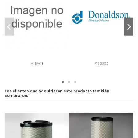
D2
97
D3
0
D4
0
D5
240
Screw thread
1 3/8 12
F description
-
Efficiency Beta 2
-
H18W11
P163555
Efficiency Beta 200
-
Style
-
Media type
-
Los clientes que adquirieron este producto también
Primary application
-
compraron: