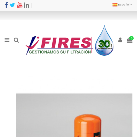
Español
0