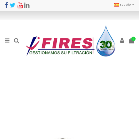
Español
0