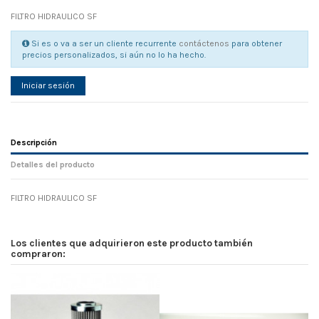
FILTRO HIDRAULICO SF
Si es o va a ser un cliente recurrente
contáctenos
para obtener
precios personalizados, si aún no lo ha hecho.
Iniciar sesión
Descripción
Detalles del producto
FILTRO HIDRAULICO SF
Referencia
No reviews
98309
Width
0.00 cm
Los clientes que adquirieron este producto también
Height
0.00 cm
compraron:
Depth
0.00 cm
Weight
0.00 kg
En stock
4 Artículos
D1
0