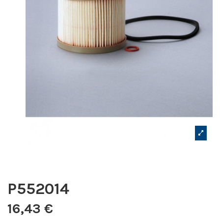
P552014
16,43 €