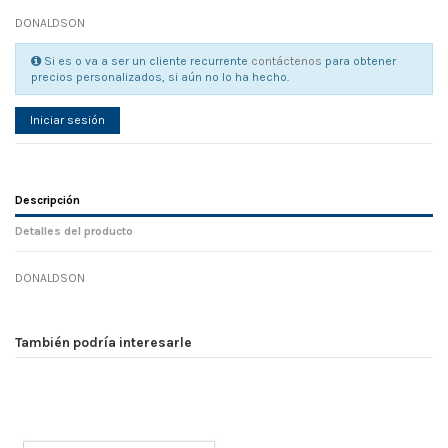
DONALDSON
Si es o va a ser un cliente recurrente
contáctenos
para obtener
precios personalizados, si aún no lo ha hecho.
Iniciar sesión
Descripción
Detalles del producto
DONALDSON
Referencia
No reviews
105788
Width
0.00 cm
También podría interesarle
Height
0.00 cm
Depth
0.00 cm
Weight
0.00 kg
En stock
4 Artículos
D1
0