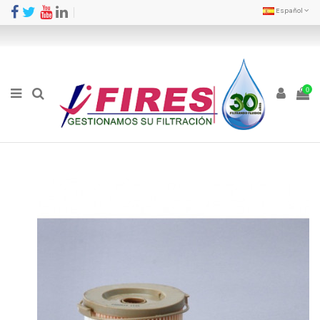
Español
0