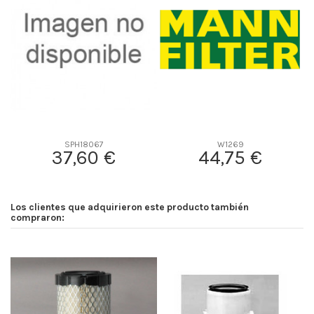
D2
128
D3
0
D4
0
D5
236
Screw thread
1 1/4 GA
F description
BETA 2 10 MICRAS
Efficiency Beta 2
-
SPH18067
W1269
37,60 €
44,75 €
Efficiency Beta 200
-
Style
-
Media type
-
Los clientes que adquirieron este producto también
Primary application
-
compraron: