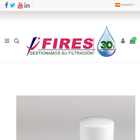
Español
0