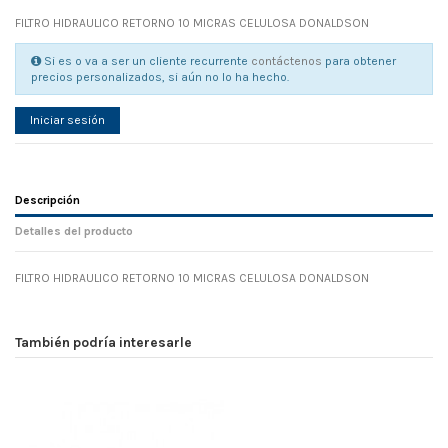
FILTRO HIDRAULICO RETORNO 10 MICRAS CELULOSA DONALDSON
Si es o va a ser un cliente recurrente
contáctenos
para obtener
precios personalizados, si aún no lo ha hecho.
Iniciar sesión
Descripción
Detalles del producto
FILTRO HIDRAULICO RETORNO 10 MICRAS CELULOSA DONALDSON
Referencia
No reviews
103543
Width
0.00 cm
También podría interesarle
Height
0.00 cm
Depth
0.00 cm
Weight
0.00 kg
En stock
7 Artículos
D1
0