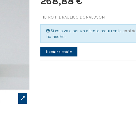
268,88 €
FILTRO HIDRAULICO DONALDSON
Si es o va a ser un cliente recurrente
contá
ha hecho.
Iniciar sesión