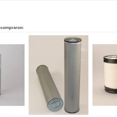
n compraron:
0
70
0
0
355
-
-