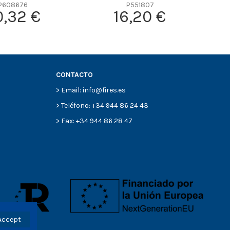
P608676
P551807
0,32 €
16,20 €
CONTACTO
> Email: info@fires.es
> Teléfono: +34 944 86 24 43
> Fax: +34 944 86 28 47
Accept