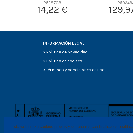
Efficiency Beta 2
P528708
P50249
14,22 €
129,9
Efficiency Beta 200
Style
Media type
Primary application
INFORMACIÓN LEGAL
>
Política de privacidad
>
Política de cookies
>
Términos y condiciones de uso
Esta web utiliza cookies propias y de terceros con finalidades analític