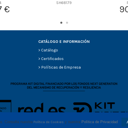
-
4
SH68179
7 €
9
-
-
-
-
CATÁLOGO E INFORMACIÓN
>
Catálogo
>
Certificados
>
Políticas de Empresa
as. Consulta nuestra
 y nuestra 
Política de Privacidad
Política de Cookies