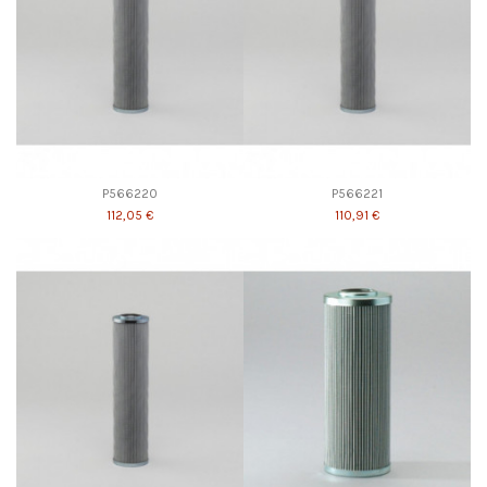
P566220
P566221
112,05 €
110,91 €