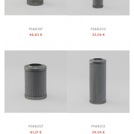
P566197
P566203
46,65 €
33,04 €
P566207
P566212
61,27 €
39,04 €