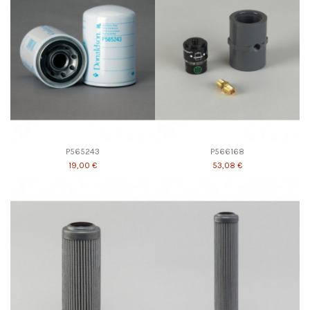
P565243
P566168
19,00 €
53,08 €