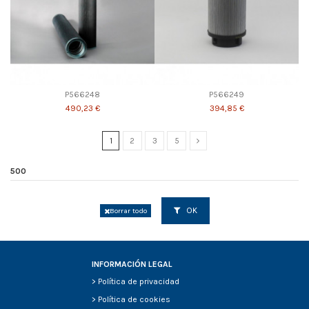
P566248
P566249
490,23 €
394,85 €
1
2
3
5
500
OK
Borrar todo
INFORMACIÓN LEGAL
>
Política de privacidad
>
Política de cookies