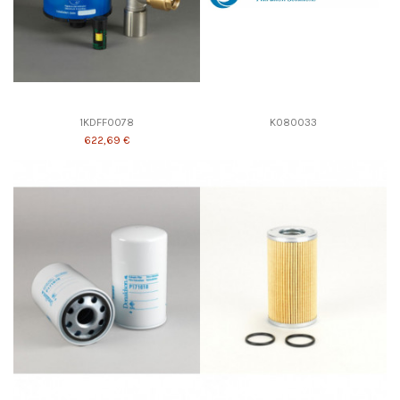
1KDFF0078
K080033
622,69 €