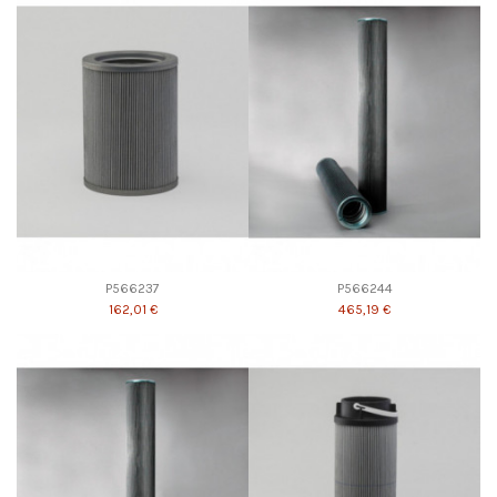
P566237
P566244
162,01 €
465,19 €