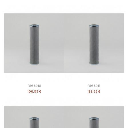
P566216
P566217
106,93 €
122,55 €