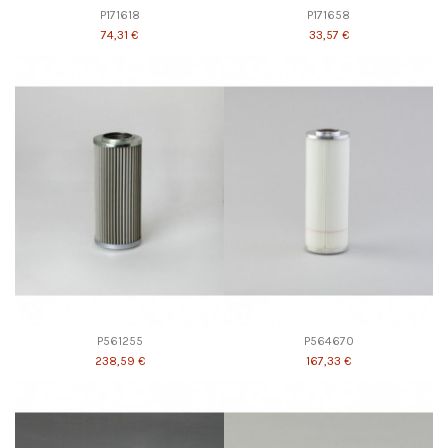
P171618
P171658
74,31 €
33,57 €
P561255
P564670
238,59 €
167,33 €