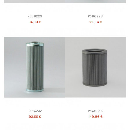
P566223
P566226
94,38 €
136,16 €
P566232
P566236
93,55 €
149,86 €