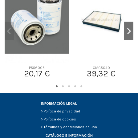
D2
0
D3
0
D4
0
D5
0
Screw thread
-
F description
-
Efficiency Beta 2
-
Efficiency Beta 200
-
P556005
CMC5040
20,17 €
39,32 €
Style
-
Media type
-
Primary application
-
INFORMACIÓN LEGAL
>
Política de privacidad
>
Política de cookies
>
Términos y condiciones de uso
CATÁLOGO E INFORMACIÓN