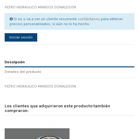
FILTRO HIDRAULICO MANDOS DONALDSON
Si es o va a ser un cliente recurrente
contáctenos
para obtener
precios personalizados, si aún no lo ha hecho.
Iniciar sesión
Descripción
Detalles del producto
FILTRO HIDRAULICO MANDOS DONALDSON
Referencia
No reviews
137316
Width
0.00 cm
Los clientes que adquirieron este producto también
Height
0.00 cm
compraron:
Depth
0.00 cm
Weight
0.00 kg
En stock
4 Artículos
D1
0