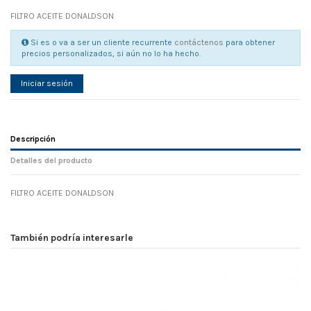
FILTRO ACEITE DONALDSON
Si es o va a ser un cliente recurrente
contáctenos
para obtener
precios personalizados, si aún no lo ha hecho.
Iniciar sesión
Descripción
Detalles del producto
FILTRO ACEITE DONALDSON
Referencia
No reviews
105894
Width
0.00 cm
También podría interesarle
Height
0.00 cm
Depth
0.00 cm
Weight
0.00 kg
En stock
74 Artículos
D1
0