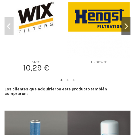
D2
108
D3
0
D4
0
D5
262
Screw thread
1 1/8-16 UN
F description
-
Efficiency Beta 2
-
51791
H200W01
10,29 €
Efficiency Beta 200
-
Style
Spin-On
Media type
Cellulose
Los clientes que adquirieron este producto también
Primary application
-
compraron: