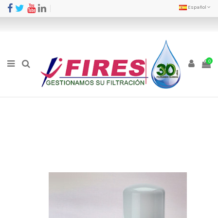
Español
0