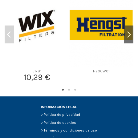
D1
0
D2
0
D3
0
D4
0
D5
0
Screw thread
-
F description
-
Efficiency Beta 2
-
51791
H200W01
10,29 €
Efficiency Beta 200
-
Style
-
Media type
-
Primary application
-
INFORMACIÓN LEGAL
>
Política de privacidad
>
Política de cookies
>
Términos y condiciones de uso