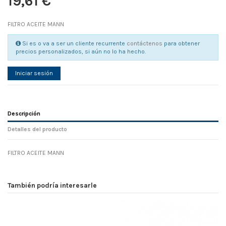
19,61 €
FILTRO ACEITE MANN
Si es o va a ser un cliente recurrente
contáctenos
para obtener
precios personalizados, si aún no lo ha hecho.
Iniciar sesión
Descripción
Detalles del producto
FILTRO ACEITE MANN
Referencia
No reviews
124491
Width
0.00 cm
También podría interesarle
Height
0.00 cm
Depth
0.00 cm
Weight
0.00 kg
En stock
2 Artículos