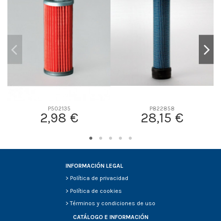
D2
0
D3
0
D4
0
D5
0
Screw thread
-
F description
-
Efficiency Beta 2
-
Efficiency Beta 200
-
P502135
P822858
2,98 €
28,15 €
Style
-
Media type
-
Primary application
-
INFORMACIÓN LEGAL
>
Política de privacidad
>
Política de cookies
>
Términos y condiciones de uso
CATÁLOGO E INFORMACIÓN