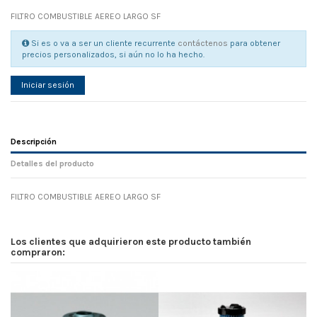
FILTRO COMBUSTIBLE AEREO LARGO SF
Si es o va a ser un cliente recurrente
contáctenos
para obtener
precios personalizados, si aún no lo ha hecho.
Iniciar sesión
Descripción
Detalles del producto
FILTRO COMBUSTIBLE AEREO LARGO SF
Referencia
No reviews
119690
Width
0.00 cm
Los clientes que adquirieron este producto también
Height
0.00 cm
compraron:
Depth
0.00 cm
Weight
0.00 kg
En stock
43 Artículos
D1
0