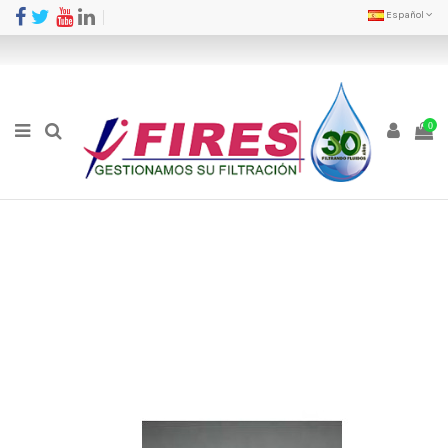
Español
0