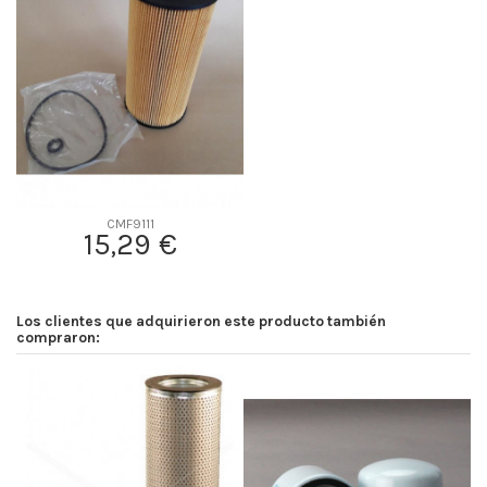
D2
94
D3
26
D4
0
D5
193
Screw thread
-
F description
-
Efficiency Beta 2
-
CMF9111
15,29 €
Efficiency Beta 200
-
Style
Cartridge
Media type
Cellulose
Los clientes que adquirieron este producto también
Primary application
HITACHI 4679981
compraron: