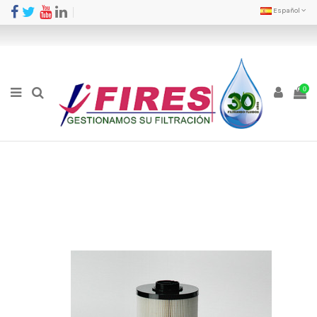
Español
0