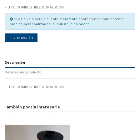
FILTRO COMBUSTIBLE DONALDSON
Si es o va a ser un cliente recurrente
contáctenos
para obtener
precios personalizados, si aún no lo ha hecho.
Iniciar sesión
Descripción
Detalles del producto
FILTRO COMBUSTIBLE DONALDSON
Referencia
No reviews
104656
Width
0.00 cm
También podría interesarle
Height
0.00 cm
Depth
0.00 cm
Weight
0.00 kg
En stock
7 Artículos
D1
0