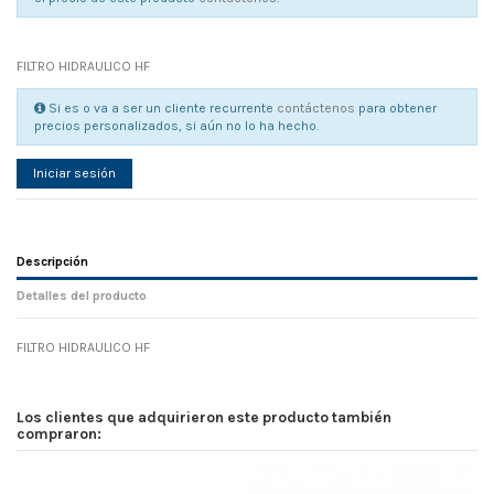
FILTRO HIDRAULICO HF
Si es o va a ser un cliente recurrente
contáctenos
para obtener
precios personalizados, si aún no lo ha hecho.
Iniciar sesión
Descripción
Detalles del producto
FILTRO HIDRAULICO HF
Referencia
No reviews
117558
Width
0.00 cm
Los clientes que adquirieron este producto también
Height
0.00 cm
compraron:
Depth
0.00 cm
Weight
0.00 kg