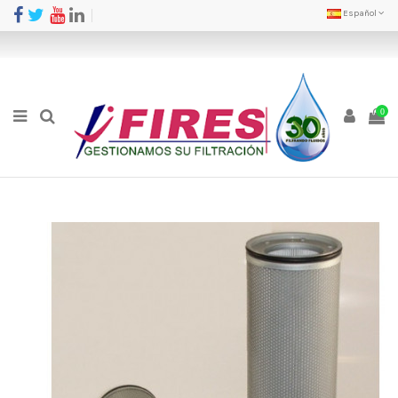
Español
0