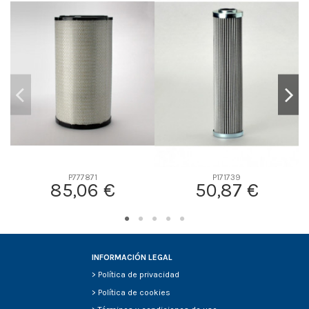
D1
0
D2
100
D3
60
D4
60
D5
479
Screw thread
-
F description
-
Efficiency Beta 2
-
Efficiency Beta 200
-
P777871
P171739
Style
-
85,06 €
50,87 €
Media type
-
Primary application
-
INFORMACIÓN LEGAL
>
Política de privacidad
>
Política de cookies