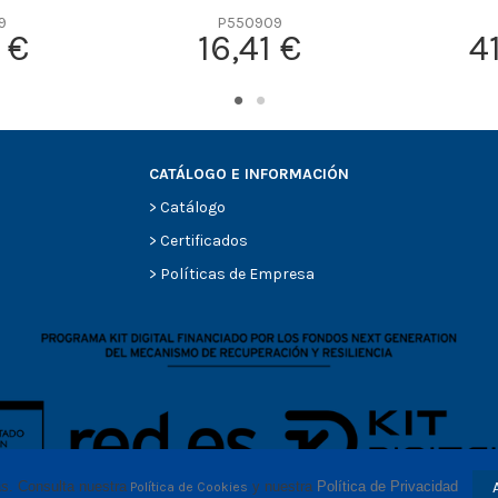
9
P550909
 €
16,41 €
4
CATÁLOGO E INFORMACIÓN
>
Catálogo
>
Certificados
>
Políticas de Empresa
as. Consulta nuestra
 y nuestra 
Política de Privacidad
Política de Cookies