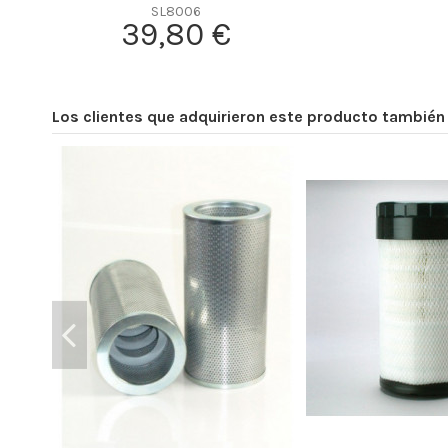
Efficiency Beta 2
SL8006
39,80 €
Efficiency Beta 200
Style
Media type
Los clientes que adquirieron este producto tambié
Primary application