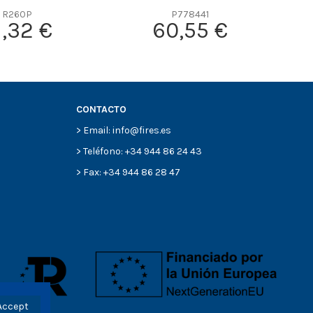
R260P
P778441
1,32 €
60,55 €
CONTACTO
> Email: info@fires.es
> Teléfono: +34 944 86 24 43
> Fax: +34 944 86 28 47
Accept