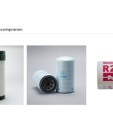
-
-
Radialseal
Safety
n compraron:
-