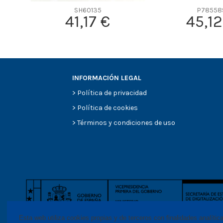
SH60135
P78558
41,17 €
45,12
INFORMACIÓN LEGAL
>
Política de privacidad
>
Política de cookies
>
Términos y condiciones de uso
Esta web utiliza cookies propias y de terceros con finalidades analític