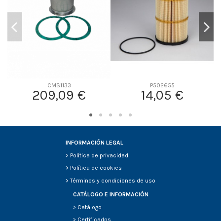
CMS1133
P502655
209,09 €
14,05 €
INFORMACIÓN LEGAL
>
Política de privacidad
>
Política de cookies
>
Términos y condiciones de uso
CATÁLOGO E INFORMACIÓN
>
Catálogo
>
Certificados