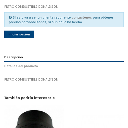
FILTRO COMBUSTIBLE DONALDSON
Si es o va a ser un cliente recurrente
contáctenos
para obtener
precios personalizados, si aún no lo ha hecho.
Iniciar sesión
Descripción
Detalles del producto
FILTRO COMBUSTIBLE DONALDSON
Referencia
No reviews
105892
Width
0.00 cm
También podría interesarle
Height
0.00 cm
Depth
0.00 cm
Weight
0.00 kg
En stock
80 Artículos
D1
0