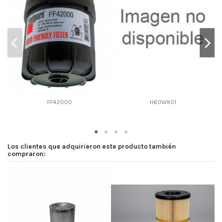
D2
76
D3
0
D4
0
D5
120
Screw thread
M16 x 1.5
F description
16 MICRAS
Efficiency Beta 2
-
FF42000
H60WK01
Efficiency Beta 200
-
Style
Spin-On
Media type
Cellulose
Los clientes que adquirieron este producto también
Primary application
VOLVO 243004
compraron: