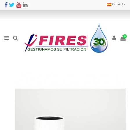
Español
0