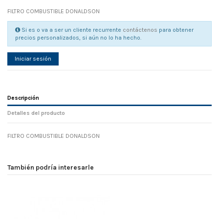
FILTRO COMBUSTIBLE DONALDSON
Si es o va a ser un cliente recurrente
contáctenos
para obtener
precios personalizados, si aún no lo ha hecho.
Iniciar sesión
Descripción
Detalles del producto
FILTRO COMBUSTIBLE DONALDSON
Referencia
No reviews
130158
Width
0.00 cm
También podría interesarle
Height
0.00 cm
Depth
0.00 cm
Weight
0.00 kg
En stock
10 Artículos
D1
0