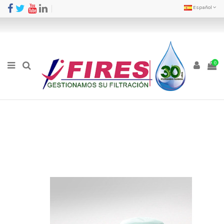
Español
0