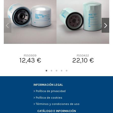
D2
80
D3
0
D4
0
D5
100
Screw thread
M20 x 1.5
F description
-
Efficiency Beta 2
-
Efficiency Beta 200
-
P550939
P550422
12,43 €
22,10 €
Style
Spin-On
Media type
Cellulose
Primary application
MITSUBISHI 3446200300
INFORMACIÓN LEGAL
>
Política de privacidad
>
Política de cookies
>
Términos y condiciones de uso
CATÁLOGO E INFORMACIÓN