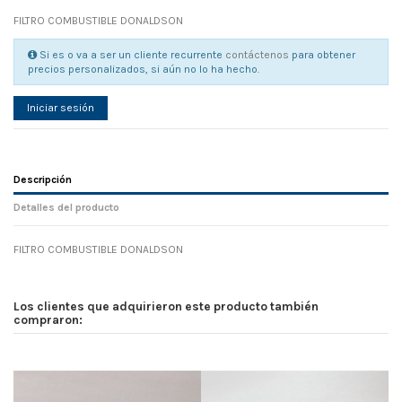
FILTRO COMBUSTIBLE DONALDSON
Si es o va a ser un cliente recurrente
contáctenos
para obtener
precios personalizados, si aún no lo ha hecho.
Iniciar sesión
Descripción
Detalles del producto
FILTRO COMBUSTIBLE DONALDSON
Referencia
No reviews
104596
Width
0.00 cm
Los clientes que adquirieron este producto también
Height
0.00 cm
compraron:
Depth
0.00 cm
Weight
0.00 kg
En stock
6 Artículos
D1
0