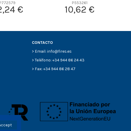
P772579
P553261
2,24 €
10,62 €
CONTACTO
> Email: info@fires.es
> Teléfono: +34 944 86 24 43
> Fax: +34 944 86 28 47
Accept