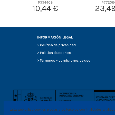
Efficiency Beta 2
P554403
P77258
10,44 €
23,49
Efficiency Beta 200
Style
Media type
Primary application
INFORMACIÓN LEGAL
>
Política de privacidad
>
Política de cookies
>
Términos y condiciones de uso
Esta web utiliza cookies propias y de terceros con finalidades analític