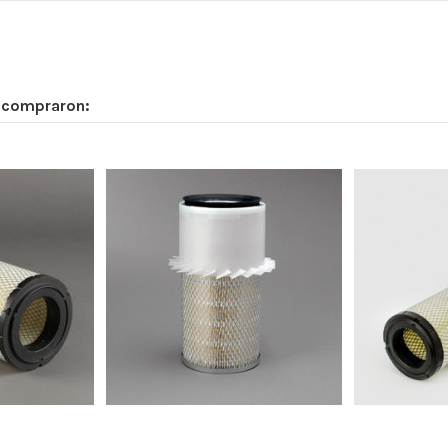
n compraron:
0
76
26
26
152
-
-