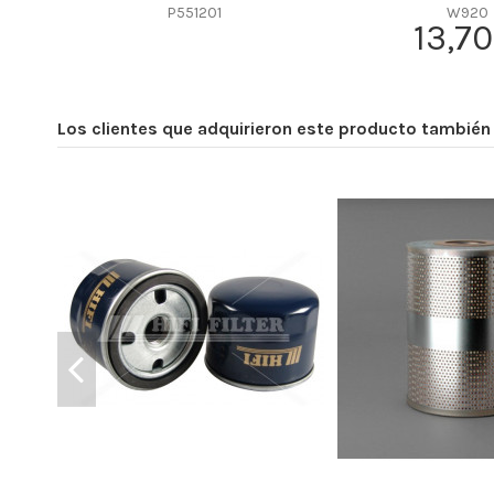
Efficiency Beta 2
P551201
W920
13,70
Efficiency Beta 200
Style
Media type
Los clientes que adquirieron este producto tambié
Primary application