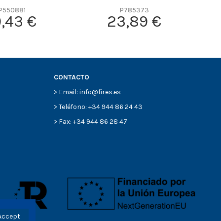
P550881
P785373
9,43 €
23,89 €
CONTACTO
> Email: info@fires.es
> Teléfono: +34 944 86 24 43
> Fax: +34 944 86 28 47
Accept