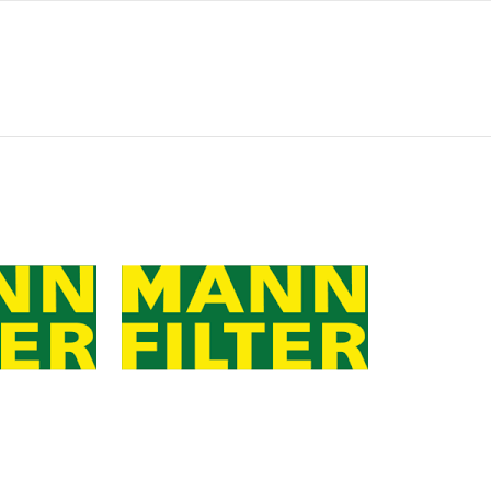
0
93
0
0
93
3/4-16 UN
ANTIRETORNO VALVULA 1-1.40 BAR