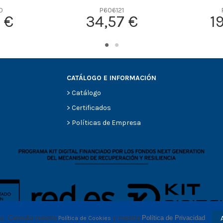
0
P606121
 €
34,57 €
1
CATÁLOGO E INFORMACIÓN
>
Catálogo
>
Certificados
>
Políticas de Empresa
as. Consulta nuestra
 y nuestra 
Política de Privacidad
Política de Cookies