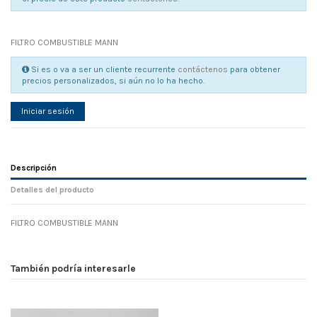
FILTRO COMBUSTIBLE MANN
Si es o va a ser un cliente recurrente
contáctenos
para obtener
precios personalizados, si aún no lo ha hecho.
Iniciar sesión
Descripción
Detalles del producto
FILTRO COMBUSTIBLE MANN
Referencia
No reviews
125485
Width
0.00 cm
También podría interesarle
Height
0.00 cm
Depth
0.00 cm
Weight
0.00 kg