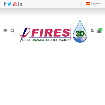
Español
0