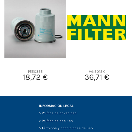
D1
0
D2
0
D3
0
D4
0
D5
0
Screw thread
-
F description
-
Efficiency Beta 2
-
Efficiency Beta 200
-
P550385
WK8018X
18,72 €
36,71 €
Style
-
Media type
-
Primary application
-
INFORMACIÓN LEGAL
>
Política de privacidad
>
Política de cookies
>
Términos y condiciones de uso