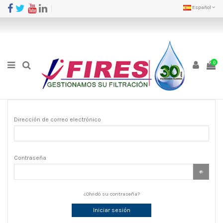
Español
0
Dirección de correo electrónico
Contraseña
¿Olvidó su contraseña?
Iniciar sesión