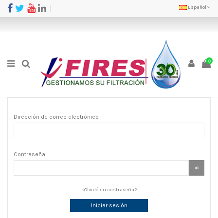
Español
0
Dirección de correo electrónico
Contraseña
¿Olvidó su contraseña?
Iniciar sesión