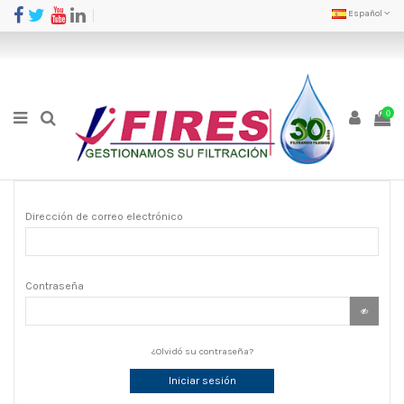
Español
0
Dirección de correo electrónico
Contraseña
¿Olvidó su contraseña?
Iniciar sesión