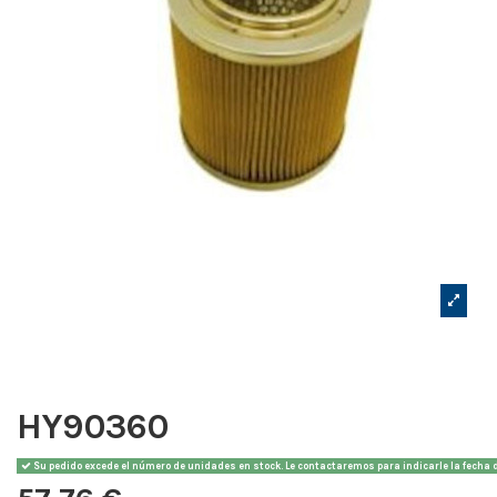
HY90360
Su pedido excede el número de unidades en stock. Le contactaremos para indicarle la fecha