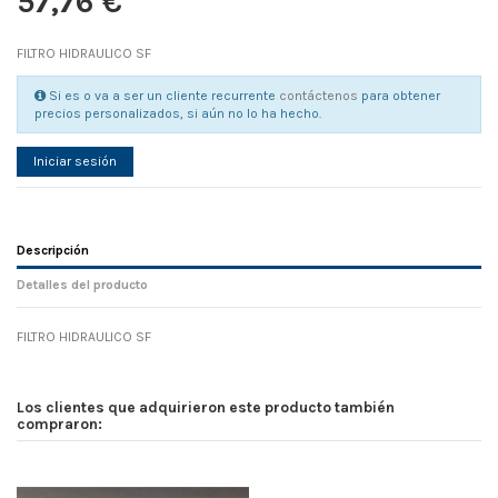
57,76 €
FILTRO HIDRAULICO SF
Si es o va a ser un cliente recurrente
contáctenos
para obtener
precios personalizados, si aún no lo ha hecho.
Iniciar sesión
Descripción
Detalles del producto
FILTRO HIDRAULICO SF
Referencia
No reviews
98325
Width
0.00 cm
Los clientes que adquirieron este producto también
Height
0.00 cm
compraron:
Depth
0.00 cm
Weight
0.00 kg
D1
0