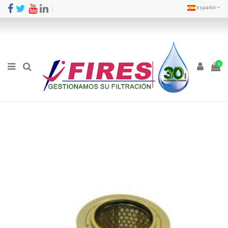
Español
0