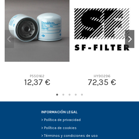
D2
125
D3
98
D4
0
D5
130
Screw thread
M10*1.5
F description
-
Efficiency Beta 2
-
Efficiency Beta 200
-
P550162
HY90296
Style
-
12,37 €
72,35 €
Media type
-
Primary application
-
INFORMACIÓN LEGAL
>
Política de privacidad
>
Política de cookies
>
Términos y condiciones de uso