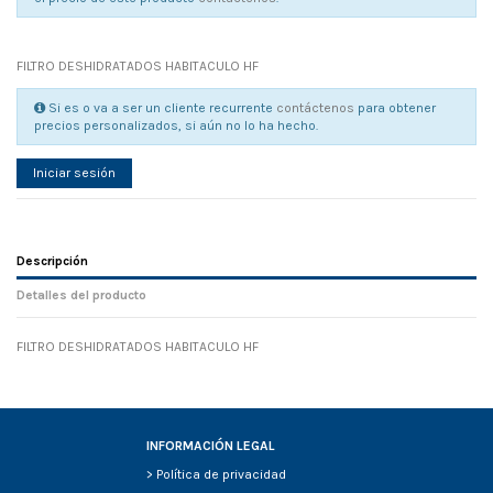
FILTRO DESHIDRATADOS HABITACULO HF
Si es o va a ser un cliente recurrente
contáctenos
para obtener
precios personalizados, si aún no lo ha hecho.
Iniciar sesión
Descripción
Detalles del producto
FILTRO DESHIDRATADOS HABITACULO HF
Referencia
No reviews
135423
Width
0.00 cm
Height
0.00 cm
Depth
0.00 cm
INFORMACIÓN LEGAL
Weight
0.00 kg
>
Política de privacidad