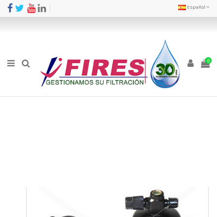
Español
0