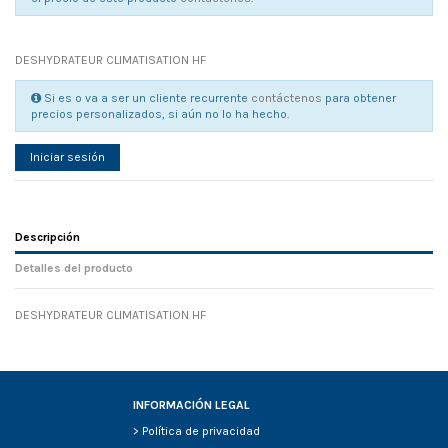
DESHYDRATEUR CLIMATISATION HF
Si es o va a ser un cliente recurrente
contáctenos
para obtener
precios personalizados, si aún no lo ha hecho.
Iniciar sesión
Descripción
Detalles del producto
DESHYDRATEUR CLIMATISATION HF
Referencia
No reviews
134652
Width
0.00 cm
Height
0.00 cm
Depth
0.00 cm
INFORMACIÓN LEGAL
Weight
0.00 kg
>
Política de privacidad