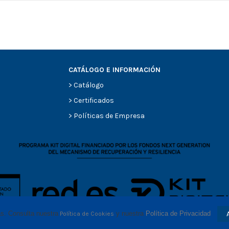
CATÁLOGO E INFORMACIÓN
>
Catálogo
0
>
Certificados
0
>
Políticas de Empresa
0
0
0
-
-
as. Consulta nuestra
 y nuestra 
Política de Privacidad
Política de Cookies
-