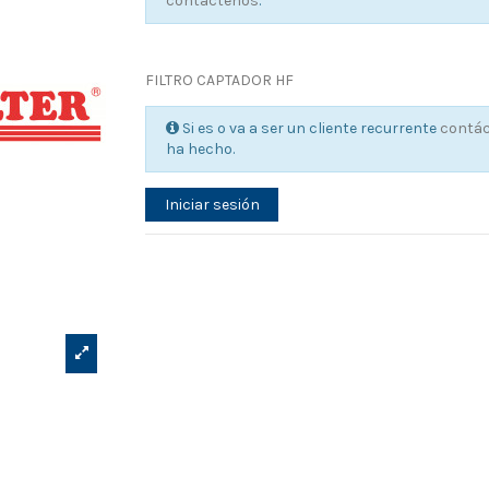
contáctenos
.
FILTRO CAPTADOR HF
Si es o va a ser un cliente recurrente
contá
ha hecho.
Iniciar sesión