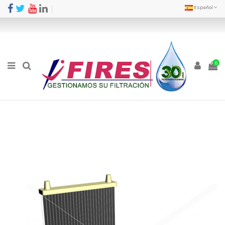
Español
0