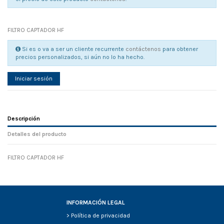
FILTRO CAPTADOR HF
Si es o va a ser un cliente recurrente
contáctenos
para obtener
precios personalizados, si aún no lo ha hecho.
Iniciar sesión
Descripción
Detalles del producto
FILTRO CAPTADOR HF
Referencia
No reviews
134867
Width
0.00 cm
Height
0.00 cm
Depth
0.00 cm
INFORMACIÓN LEGAL
Weight
0.00 kg
>
Política de privacidad