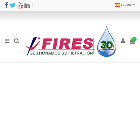
Español
0