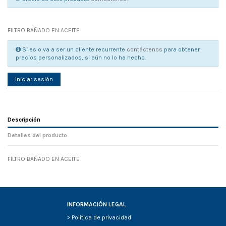
FILTRO BAÑADO EN ACEITE
Si es o va a ser un cliente recurrente
contáctenos
para obtener
precios personalizados, si aún no lo ha hecho.
Iniciar sesión
Descripción
Detalles del producto
FILTRO BAÑADO EN ACEITE
Referencia
No reviews
133158
Width
0.00 cm
Height
0.00 cm
Depth
0.00 cm
INFORMACIÓN LEGAL
Weight
0.00 kg
>
Política de privacidad