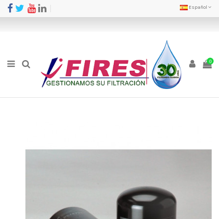
Español
0