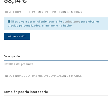
53,14 €
FILTRO HIDRAULICO TRASMISION DONALDSON 23 MICRAS
Si es o va a ser un cliente recurrente
contáctenos
para obtener
precios personalizados, si aún no lo ha hecho.
Iniciar sesión
Descripción
Detalles del producto
FILTRO HIDRAULICO TRASMISION DONALDSON 23 MICRAS
Referencia
No reviews
106869
Width
0.00 cm
También podría interesarle
Height
0.00 cm
Depth
0.00 cm
Weight
0.00 kg
En stock
1 Artículo