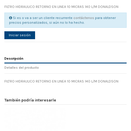
FILTRO HIDRAULICO RETORNO EN LINEA 10 MICRAS 140 L/M DONALDSON
Si es o va a ser un cliente recurrente
contáctenos
para obtener
precios personalizados, si aún no lo ha hecho.
Iniciar sesión
Descripción
Detalles del producto
FILTRO HIDRAULICO RETORNO EN LINEA 10 MICRAS 140 L/M DONALDSON
Referencia
No reviews
105069
Width
0.00 cm
También podría interesarle
Height
0.00 cm
Depth
0.00 cm
Weight
0.00 kg
En stock
27 Artículos
D1
0