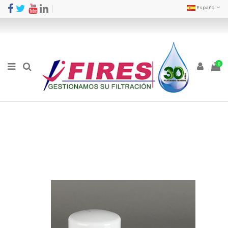
Español
0