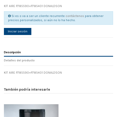
KIT AIRE P785590+P785401 DONALDSON
Si es o va a ser un cliente recurrente
contáctenos
para obtener
precios personalizados, si aún no lo ha hecho.
Iniciar sesión
Descripción
Detalles del producto
KIT AIRE P785590+P785401 DONALDSON
Referencia
No reviews
126046
Width
0.00 cm
También podría interesarle
Height
0.00 cm
Depth
0.00 cm
Weight
0.00 kg
En stock
14 Artículos
D1
0