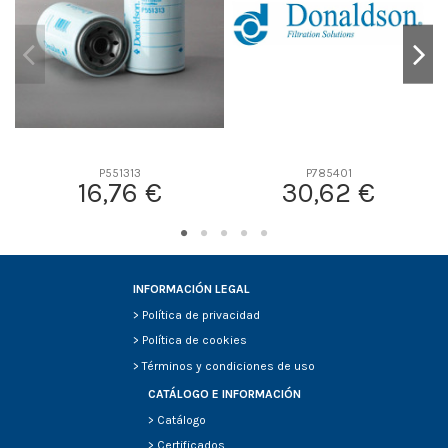
P551313
P785401
16,76 €
30,62 €
INFORMACIÓN LEGAL
>
Política de privacidad
>
Política de cookies
>
Términos y condiciones de uso
CATÁLOGO E INFORMACIÓN
>
Catálogo
>
Certificados