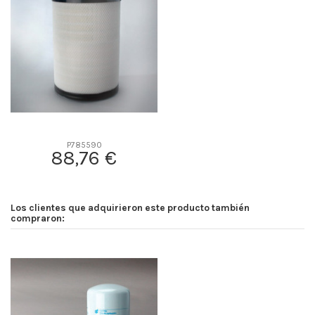
D2
0
D3
0
D4
0
D5
0
Screw thread
-
F description
-
Efficiency Beta 2
-
P785590
88,76 €
Efficiency Beta 200
-
Style
-
Media type
-
Los clientes que adquirieron este producto también
Primary application
-
compraron: