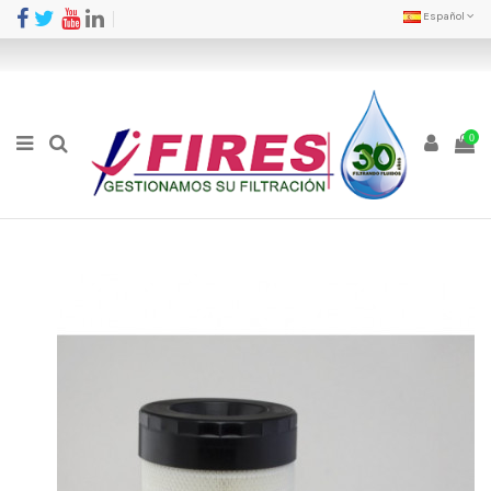
Español
0