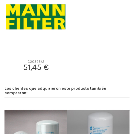
D2
198
D3
113
D4
9
D5
366
Screw thread
-
F description
INT. P776695
Efficiency Beta 2
-
C20325/2
51,45 €
Efficiency Beta 200
-
Style
Round
Media type
Cellulose
Los clientes que adquirieron este producto también
Primary application
-
compraron: