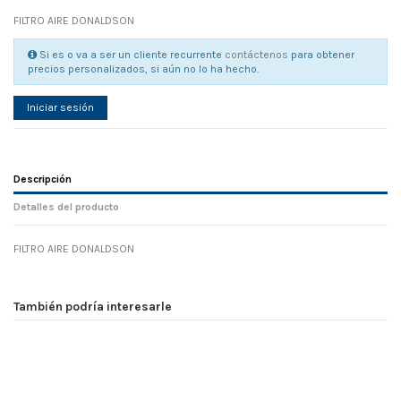
FILTRO AIRE DONALDSON
Si es o va a ser un cliente recurrente
contáctenos
para obtener
precios personalizados, si aún no lo ha hecho.
Iniciar sesión
Descripción
Detalles del producto
FILTRO AIRE DONALDSON
Referencia
No reviews
107433
Width
0.00 cm
También podría interesarle
Height
0.00 cm
Depth
0.00 cm
Weight
0.00 kg
En stock
9 Artículos
D1
0