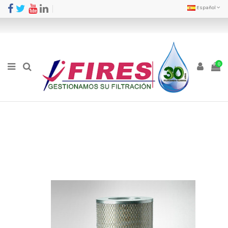
Español
0