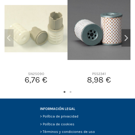
D2
318
D3
127
D4
0
D5
228
Screw thread
-
F description
-
Efficiency Beta 2
-
Efficiency Beta 200
-
SN25090
P552341
Style
Round
6,76 €
8,98 €
Media type
-
Primary application
-
INFORMACIÓN LEGAL
>
Política de privacidad
>
Política de cookies
>
Términos y condiciones de uso