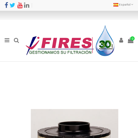
Español
0