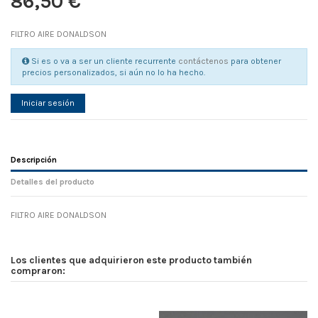
86,50 €
FILTRO AIRE DONALDSON
Si es o va a ser un cliente recurrente
contáctenos
para obtener
precios personalizados, si aún no lo ha hecho.
Iniciar sesión
Descripción
Detalles del producto
FILTRO AIRE DONALDSON
Referencia
No reviews
83639
Width
0.00 cm
Los clientes que adquirieron este producto también
Height
0.00 cm
compraron:
Depth
0.00 cm
Weight
0.00 kg
D1
0