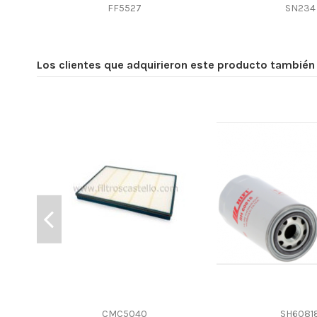
FF5527
SN234
Efficiency Beta 200
Style
Media type
Los clientes que adquirieron este producto tambié
Primary application
CMC5040
SH6081