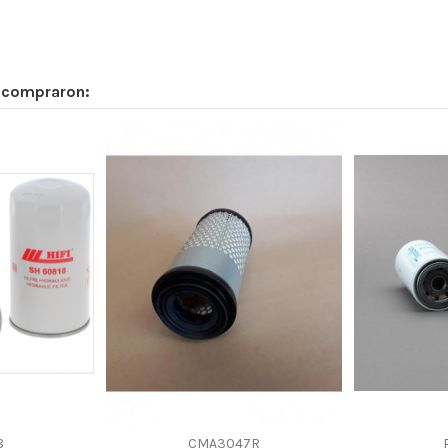
-
Cartridge
Cellulose
n compraron:
CATERPILLAR 9M2341
8
CMA3047R