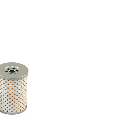
0
57
10
10
76
-
45 MICRAS
-