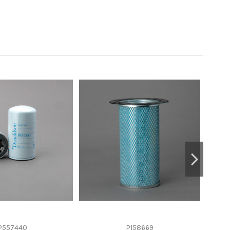
P557440
P158669