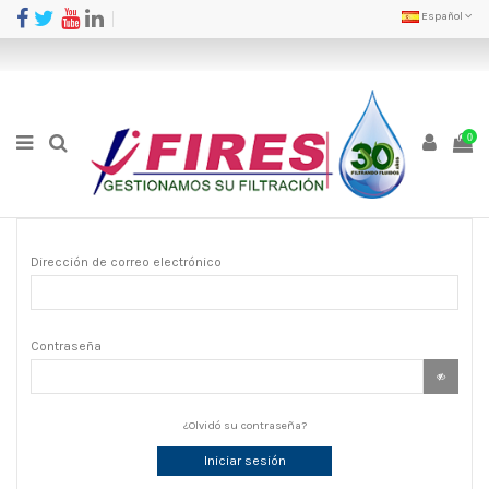
Español
0
Dirección de correo electrónico
Contraseña
¿Olvidó su contraseña?
Iniciar sesión