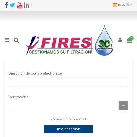
Español
0
Dirección de correo electrónico
Contraseña
¿Olvidó su contraseña?
Iniciar sesión